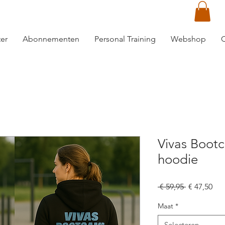
er
Abonnementen
Personal Training
Webshop
C
Vivas Boo
hoodie
Normale
Ver
 € 59,95 
€ 47,50
prijs
Maat
*
Selecteren